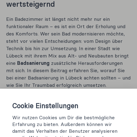
wertsteigernd
Ein Badezimmer ist längst nicht mehr nur ein
funktionaler Raum – es ist ein Ort der Erholung und
des Komforts. Wer sein Bad modernisieren möchte,
steht vor vielen Entscheidungen: vom Design über
Technik bis hin zur Umsetzung. In einer Stadt wie
Lübeck mit ihrem Mix aus Alt- und Neubauten bringt
eine
Badsanierung
zusätzliche Herausforderungen
mit sich. In diesem Beitrag erfahren Sie, worauf Sie
bei einer Badsanierung in Lübeck achten sollten – und
wie Sie Ihr Traumbad erfolgreich umsetzen.
Gründe für eine Badsanierung in Lübeck
Cookie Einstellungen
Ob in der Altstadt, in St. Lorenz oder in einem
Wir nutzen Cookies um Dir die bestmögliche
Neubaugebiet: Die Gründe für eine Badsanierung sind
Erfahrung zu bieten. Außerdem können wir
vielfältig:
damit das Verhalten der Benutzer analysieren