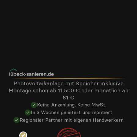
Kundenbewertungen und Erfahrungen zu
Photovoltaikanlage mit Speicher inklusive
luebeck-sanieren.de
Montage schon ab 11.500 € oder monatlich ab
81 €
%
100
SEHR GUT
Keine Anzahlung, Keine MwSt.
Empfehlungen auf
5,00
/
4,96
ProvenExpert.com
In 3 Wochen geliefert und montiert
Regionaler Partner mit eigenen Handwerkern
20
41
Bewertungen auf
2
Bewertungen von