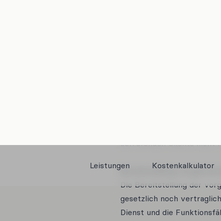
Empfänger:
Empfänger der Daten sind g
die Wartung unserer Webse
Speicherdauer:
Die Daten werden gelöscht
mehr erforderlich sind. Die
dienen, grundsätzlich der F
Im Falle der Speicherung d
der Fall. Eine darüberhina
werden die IP-Adressen de
aufrufenden Clients nicht 
Bereitstellung vorgeschri
Die Bereitstellung der vo
gesetzlich noch vertraglic
Dienst und die Funktionsfä