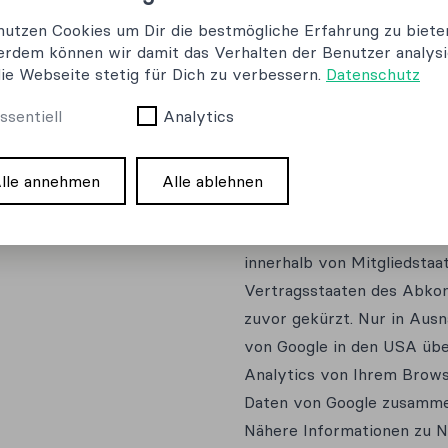
Soweit Sie ihre Einwilligu
Analytics eingesetzt, ein
Parkway, Mountain View, C
Analytics verwendet sog. „
gespeichert werden und di
ermöglichen. Die durch das
Benutzung dieser Webseite
den USA übertragen und do
Anonymisierung auf diesen
innerhalb von Mitgliedstaa
Vertragsstaaten des Abko
zuvor gekürzt. Nur in Ausn
von Google in den USA übe
Analytics von Ihrem Brows
Daten von Google zusamme
Nähere Informationen zu N