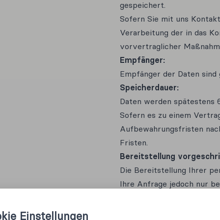
gespeichert.
Sofern Sie mit uns Kontakt
Verarbeitung der in das K
vorvertraglicher Maßnahmen
Empfänger:
Empfänger der Daten sind g
Speicherdauer:
Daten werden spätestens 6
Sofern es zu einem Vertrag
Aufbewahrungsfristen nach
Fristen.
Bereitstellung vorgeschri
Die Bereitstellung Ihrer p
Ihre Anfrage jedoch nur be
Adresse und den Grund der
Verwendung von Google 