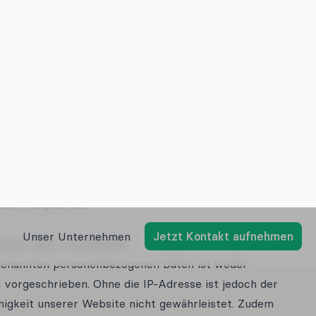
gf. technische Dienstleister, die für den Betrieb und
ite als Auftragsverarbeiter tätig werden.
, sobald diese für den Zweck der Erhebung nicht
s ist für die Daten, die der Bereitstellung der Website
all, wenn die jeweilige Sitzung beendet ist.
er Daten in Logfiles ist dies nach spätestens 14 Tagen
usgehende Speicherung ist möglich. In diesem Fall
r Nutzer anonymisiert, sodass eine Zuordnung des
mehr möglich ist.
eben oder erforderlich:
rgenannten personenbezogenen Daten ist weder
h vorgeschrieben. Ohne die IP-Adresse ist jedoch der
higkeit unserer Website nicht gewährleistet. Zudem